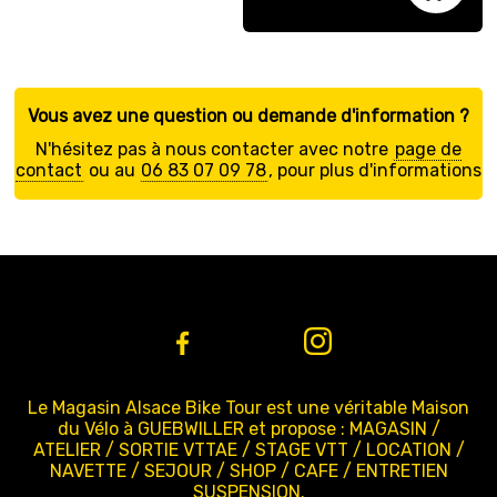
Vous avez une question ou demande d'information ?
N'hésitez pas à nous contacter avec notre
page de
contact
ou au
06 83 07 09 78
, pour plus d'informations
Le Magasin Alsace Bike Tour est une véritable Maison
du Vélo à GUEBWILLER et propose : MAGASIN /
ATELIER / SORTIE VTTAE / STAGE VTT / LOCATION /
NAVETTE / SEJOUR / SHOP / CAFE / ENTRETIEN
SUSPENSION.