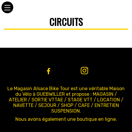
CIRCUITS
Le Magasin Alsace Bike Tour est une véritable Maison
du Vélo à GUEBWILLER et propose : MAGASIN /
ATELIER / SORTIE VTTAE / STAGE VTT / LOCATION /
NAVETTE / SEJOUR / SHOP / CAFE / ENTRETIEN
SUSPENSION.
Nous avons également une boutique en ligne.