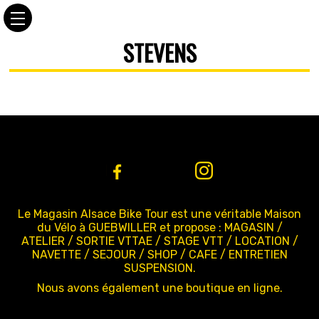
STEVENS
Le Magasin Alsace Bike Tour est une véritable Maison
du Vélo à GUEBWILLER et propose : MAGASIN /
ATELIER / SORTIE VTTAE / STAGE VTT / LOCATION /
NAVETTE / SEJOUR / SHOP / CAFE / ENTRETIEN
SUSPENSION.
Nous avons également une boutique en ligne.