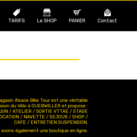
TARIFS
Le SHOP
PANIER
Contact
agasin Alsace Bike Tour est une véritable
ison du Vélo à GUEBWILLER et propose :
SIN / ATELIER / SORTIE VTTAE / STAGE
LOCATION / NAVETTE / SEJOUR / SHOP /
CAFE / ENTRETIEN SUSPENSION.
 avons également une boutique en ligne.