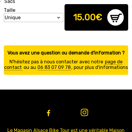
Sacs
Taille
15.00
€
Vous avez une question ou demande d'information ?
N'hésitez pas à nous contacter avec notre
page de
contact
ou au
06 83 07 09 78
, pour plus d'informations
Le Magasin Alsace Bike Tour est une véritable Maison