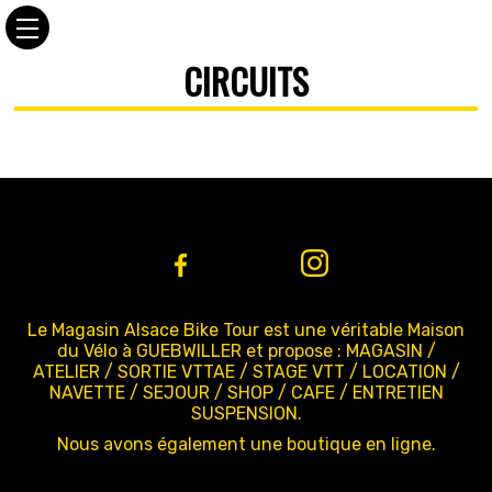
CIRCUITS
Le Magasin Alsace Bike Tour est une véritable Maison
du Vélo à GUEBWILLER et propose : MAGASIN /
ATELIER / SORTIE VTTAE / STAGE VTT / LOCATION /
NAVETTE / SEJOUR / SHOP / CAFE / ENTRETIEN
SUSPENSION.
Nous avons également une boutique en ligne.