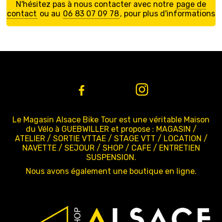
N'hésitez pas à nous contacter avec notre
page de
contact
ou au
06 83 07 09 78
, pour plus d'informations
Le Magasin Alsace Bike Tour est une véritable Maison
du Vélo à GUEBWILLER et propose : MAGASIN /
ATELIER / SORTIE VTTAE / STAGE VTT / LOCATION /
NAVETTE / SEJOUR / SHOP / CAFE / ENTRETIEN
SUSPENSION.
Nous avons également une boutique en ligne.