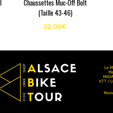
l
Chaussettes Muc-Off Bolt
(Taille 43-46)
22.00€
Le M
Ma
MAGA
VTT / 
Nous