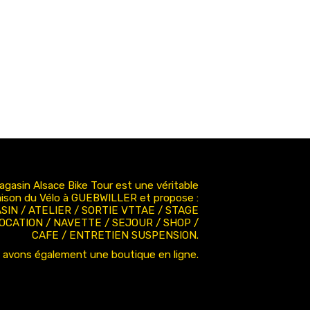
agasin Alsace Bike Tour est une véritable
ison du Vélo à GUEBWILLER et propose :
SIN / ATELIER / SORTIE VTTAE / STAGE
LOCATION / NAVETTE / SEJOUR / SHOP /
CAFE / ENTRETIEN SUSPENSION.
 avons également une boutique en ligne.