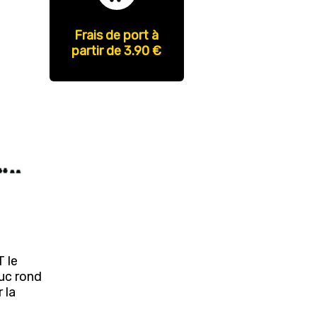
Frais de port à
partir de 3.90 €
 le
uc rond
 la