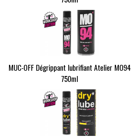
MUC-OFF Dégrippant lubrifiant Atelier MO94
750ml