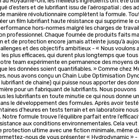
 au Royaume-Uni, les meilleurs ingrédients ont été util
 d’esters et de lubrifiant issu de l’aérospatial ; des ad
de manière révolutionnaire complètent la formule. Tou
réer un film lubrifiant haute résistance qui supprime le 
erformance hors-normes malgré les charges de travai
on professionnel. Chaque fournée de produits faits ma
n et de protection encore jamais atteinte jusqu'à aujou
allenges et des objectifs ambitieux - « Nous voulons a
et les plus efficaces, qui durent plus longtemps que tous
. Notre team expérimente en permanence des moyens d
t que les données soient quantifiables. » Comme chez M
es, nous avons conçu un Chain Lube Optimisation Dyno
lubrifiant de chaine) qui puisse nous apporter des do
emière pour un fabriquant de lubrifiants. Nous pouvons
us les lubrifiants en toute minutie ce qui nous donne u
ans le développement des formules. Après avoir testé
taines d’heures en tests terrain et en laboratoire nou
Notre formule trouve l’équilibre parfait entre l’efficac
 résistance aux conditions environnementales. Cela veut 
e protection ultime avec une fiction minimale, même d
Permettez-nous de vous présenter « Hydrodynamic » - 