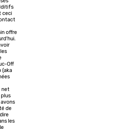
isés
ditifs
t ceci
contact
l
in offre
rd'hui.
voir
 les
e
uc-Off
 (aka
nnées
n net
 plus
s avons
ité de
dire
ans les
le