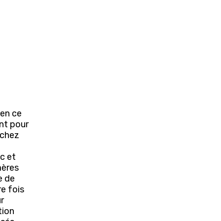
 en ce
ant pour
rchez
c et
mères
e de
re fois
r
tion