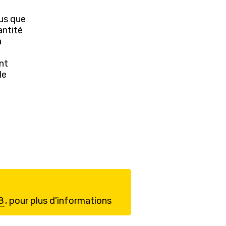
ous que
antité
a
ent
de
8
, pour plus d'informations