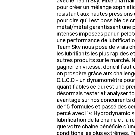
avec le Team Sky. Mixé à la main
pour créer un mélange sophistiqué
résistant aux hautes pressions 
pour dire qu’il est possible de c
métal/métal garantissant une p
intenses imposées par un pelot
une performance de lubrificatio
Team Sky nous pose de vrais ch
les lubrifiants les plus rapides 
autres produits sur le marché
gagner en vitesse, donc il fau
on prospère grâce aux challeng
C.L.O.D - un dynamomètre pour 
quantifiables ce qui est une pr
désormais tester et analyser to
avantage sur nos concurrents d
de 15 formules et passé des cen
percé avec l’ « Hydrodynamic ». 
lubrification de la chaine et la
que votre chaine bénéficie d’un
conditions les plus extrêmes. 