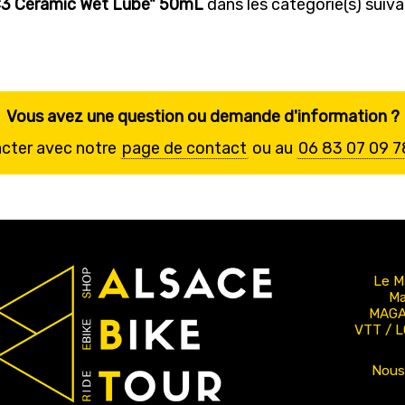
C3 Ceramic Wet Lube" 50mL
dans les catégorie(s) suivan
Vous avez une question ou demande d'information ?
acter avec notre
page de contact
ou au
06 83 07 09 7
Le M
Ma
MAGA
VTT / 
Nous