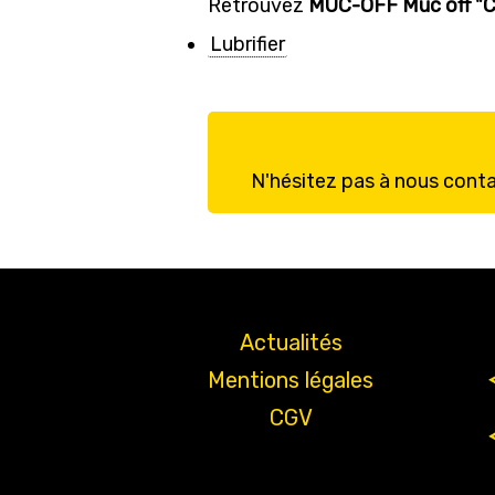
Retrouvez
MUC-OFF Muc off "
Lubrifier
N'hésitez pas à nous cont
Actualités
Mentions légales
CGV