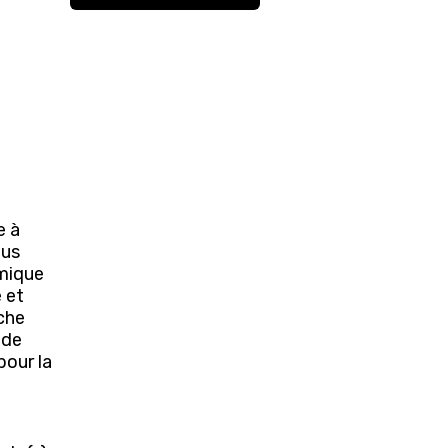
e à
lus
amique
 et
uche
 de
pour la