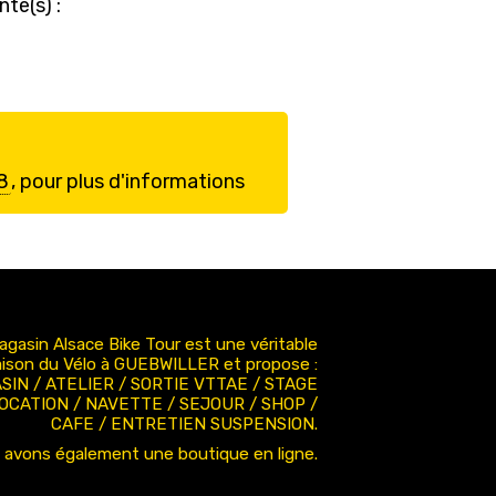
te(s) :
8
, pour plus d'informations
agasin Alsace Bike Tour est une véritable
ison du Vélo à GUEBWILLER et propose :
SIN / ATELIER / SORTIE VTTAE / STAGE
LOCATION / NAVETTE / SEJOUR / SHOP /
CAFE / ENTRETIEN SUSPENSION.
 avons également une boutique en ligne.