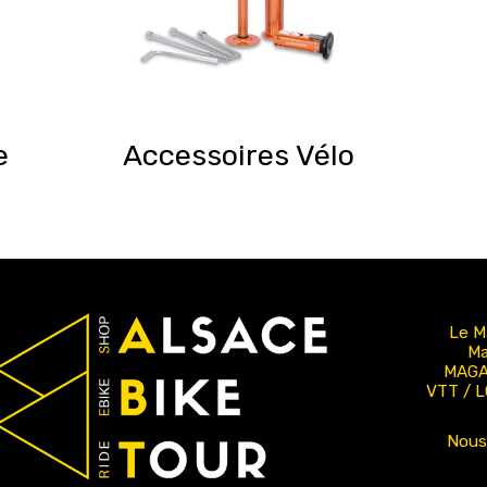
e
Accessoires Vélo
Le M
Ma
MAGA
VTT / 
Nous